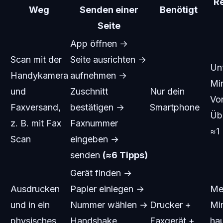
Re
Weg
Senden einer
Benötigt
Seite
App öffnen →
Scan mit der
Seite ausrichten →
Unt
Handykamera
aufnehmen →
Mi
und
Zuschnitt
Nur dein
Vor
Faxversand,
bestätigen →
Smartphone
Üb
z. B. mit Fax
Faxnummer
≈1 
Scan
eingeben →
senden
(≈6 Tipps)
Gerät finden →
Ausdrucken
Papier einlegen →
Me
und in ein
Nummer wählen →
Drucker +
Mi
physisches
Handshake
Faxgerät +
ha