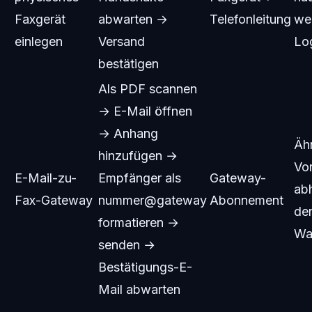
Faxgerät
abwarten →
Telefonleitung
we
einlegen
Versand
Log
bestätigen
Als PDF scannen
→ E-Mail öffnen
→ Anhang
Äh
hinzufügen →
Vor
E-Mail-zu-
Empfänger als
Gateway-
ab
Fax-Gateway
nummer@gateway
Abonnement
de
formatieren →
Wa
senden →
Bestätigungs-E-
Mail abwarten