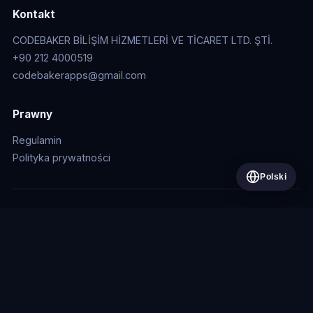
Kontakt
CODEBAKER BİLİŞİM HİZMETLERİ VE TİCARET LTD. ŞTİ.
+90 212 4000519
codebakerapps@gmail.com
Prawny
Regulamin
Polityka prywatności
Polski
© 2026 CODEBAKER BİLİŞİM HİZMETLERİ VE TİCARET LTD.
ŞTİ.
CODEBAKER BİLİŞİM HİZMETLERİ VE TİCARET LİMİTED ŞİRKETİ
Kazlıçeşme Mah. 245. Sk. No: 5 Zeytinburnu/İstanbul
+90 212 400 0519
·
codebaker.net