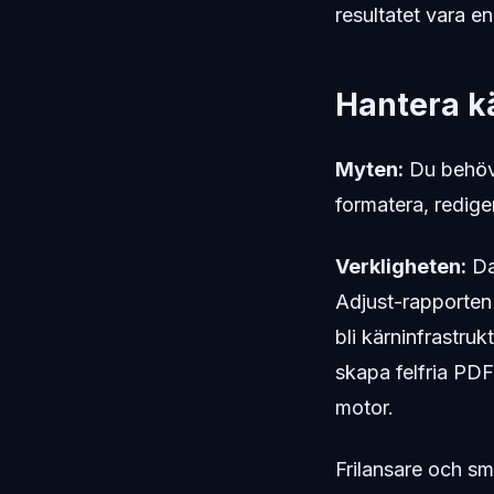
resultatet vara en
Hantera kä
Myten:
Du behöve
formatera, redige
Verkligheten:
Dat
Adjust-rapporten 
bli kärninfrastru
skapa felfria PDF
motor.
Frilansare och små