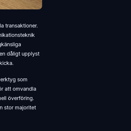
la transaktioner.
nikationsteknik
gkänsliga
n dåligt upplyst
kicka.
 verktyg som
ör att omvandla
mell överföring.
 stor majoritet