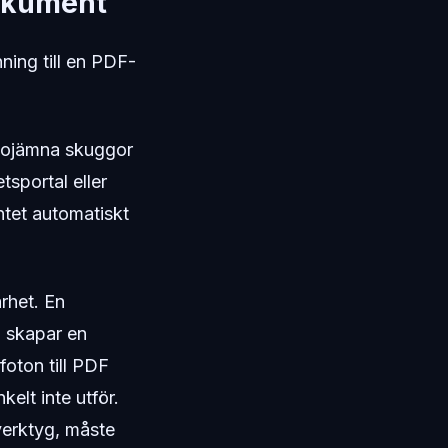
dokument
ning till en PDF-
, ojämna skuggor
tsportal eller
entet automatiskt
rhet. En
h skapar en
foton till PDF
elt inte utför.
verktyg, måste