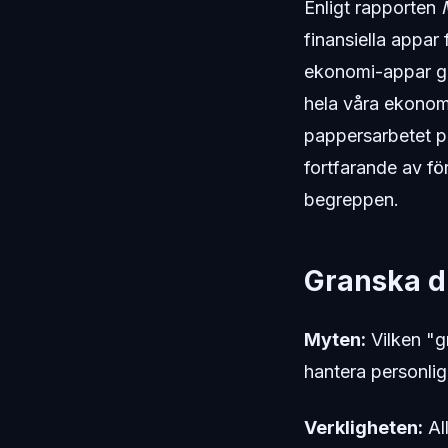
Enligt rapporten
finansiella appar
ekonomi-appar gen
hela våra ekonomi
pappersarbetet på
fortfarande av fö
begreppen.
Granska di
Myten:
Vilken "g
hantera personli
Verkligheten:
All