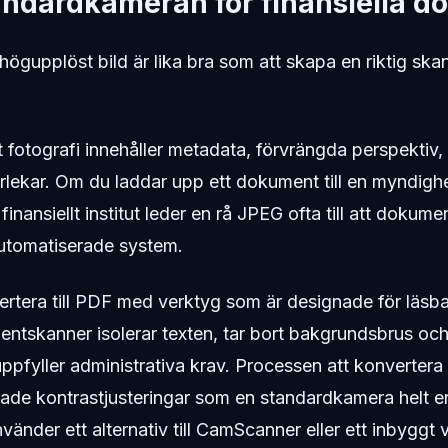
andardkameran för finansiella 
högupplöst bild är lika bra som att skapa en riktig skan
t fotografi innehåller metadata, förvrängda perspektiv
rlekar. Om du laddar upp ett dokument till en myndighe
tt finansiellt institut leder en rå JPEG ofta till att dokum
utomatiserade system.
rtera till PDF med verktyg som är designade för läsba
ntskanner isolerar texten, tar bort bakgrundsbrus oc
 uppfyller administrativa krav. Processen att konvertera 
rade kontrastjusteringar som en standardkamera helt enk
änder ett alternativ till CamScanner eller ett inbyggt 