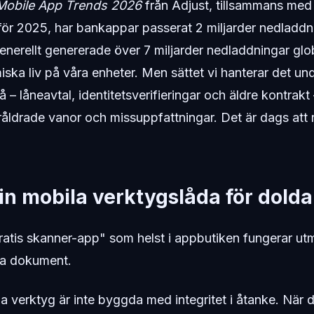
Mobile App Trends 2026
från Adjust, tillsammans med 
 för 2025, har bankappar passerat 2 miljarder nedladdn
erellt genererade över 7 miljarder nedladdningar glob
ska liv på våra enheter. Men sättet vi hanterar det un
 – låneavtal, identitetsverifieringar och äldre kontrakt
råldrade vanor och missuppfattningar. Det är dags att 
n mobila verktygslåda för dolda
ratis skanner-app" som helst i appbutiken fungerar utm
ga dokument.
a verktyg är inte byggda med integritet i åtanke. När d