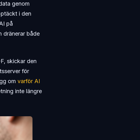
 data genom
ptäckt i den
AI på
om dränerar både
DF, skickar den
rtsserver för
lägg om
varför AI
etning inte längre