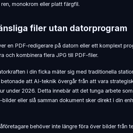
 ren, monokrom eller platt färgfil.
nsliga filer utan datorprogram
r en PDF-redigerare på datorn eller ett komplext pro
ra och kombinera flera JPG till PDF-filer.
orkraften i din ficka mäter sig med traditionella statio
betonade att AI-teknik övergår från att vara strategiska
ktur under 2026. Detta innebär att det tunga arbete som 
-bilder eller slå samman dokument sker direkt i din en
företagare behöver inte längre föra över bilder från tel