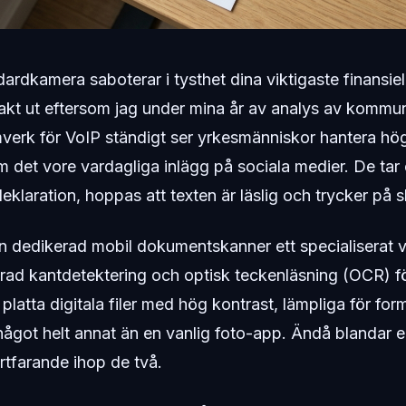
dardkamera saboterar i tysthet dina viktigaste finansiel
akt ut eftersom jag under mina år av analys av kommu
verk för VoIP ständigt ser yrkesmänniskor hantera hö
et vore vardagliga inlägg på sociala medier. De tar e
eklaration, hoppas att texten är läslig och trycker på s
en dedikerad mobil dokumentskanner ett specialiserat
erad kantdetektering och optisk teckenläsning (OCR) f
l platta digitala filer med hög kontrast, lämpliga för for
något helt annat än en vanlig foto-app. Ändå blandar en
rtfarande ihop de två.