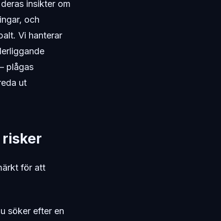
deras insikter om
ingar, och
alt. Vi hanterar
derliggande
 – plågas
reda ut
 risker
ärkt för att
u söker efter en