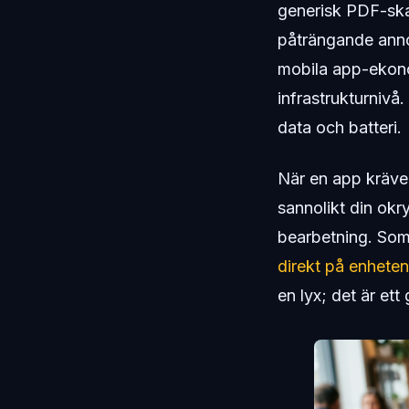
generisk PDF-ska
påträngande anno
mobila app-ekono
infrastrukturnivå
data och batteri.
När en app kräver 
sannolikt din okry
bearbetning. Som 
direkt på enhete
en lyx; det är et