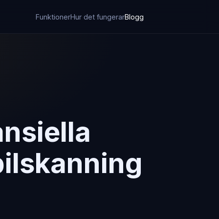
Funktioner
Hur det fungerar
Blogg
ansiella
ilskanning