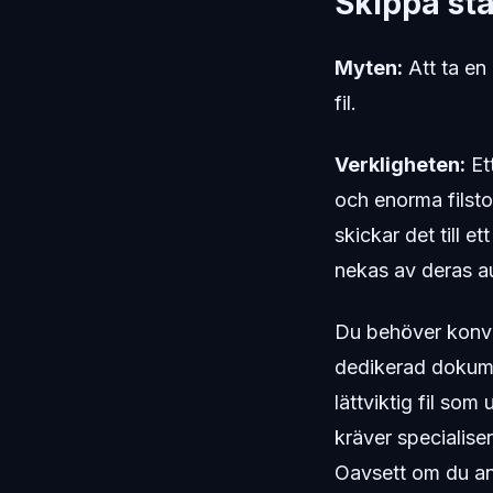
Skippa st
Myten:
Att ta en 
fil.
Verkligheten:
Et
och enorma filsto
skickar det till e
nekas av deras a
Du behöver konve
dedikerad dokume
lättviktig fil som
kräver specialise
Oavsett om du anv