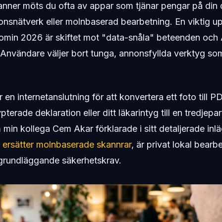
nner möts du ofta av appar som tjänar pengar på din
nsnätverk eller molnbaserad bearbetning. En viktig up
min 2026 är skiftet mot "data-snåla" beteenden och 
. Användare väljer bort tunga, annonsfyllda verktyg s
en internetanslutning för att konvertera ett foto till P
pterade deklaration eller ditt läkarintyg till en tredjepa
min kollega Cem Akar förklarade i sitt detaljerade in
n ersätter molnbaserade skannrar
, är privat lokal bearb
t grundläggande säkerhetskrav.