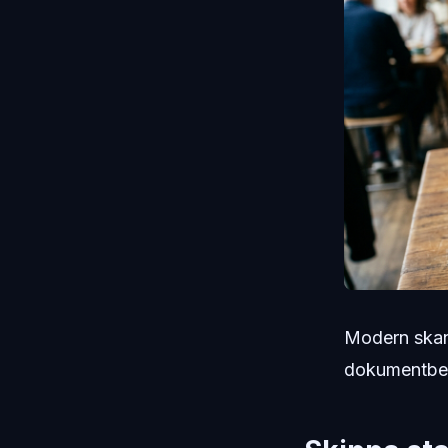
Modern skann
dokumentbea