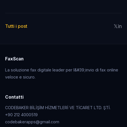
𝕏
in
Tutti i post
FaxScan
La soluzione fax digitale leader per l&#39;invio di fax online
veloce e sicuro.
Contatti
CODEBAKER BİLİŞİM HİZMETLERİ VE TİCARET LTD. ŞTİ.
+90 212 4000519
codebakerapps@gmail.com