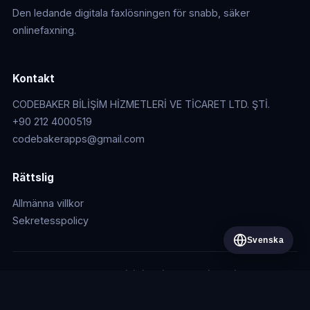
Den ledande digitala faxlösningen för snabb, säker
onlinefaxning.
Kontakt
CODEBAKER BİLİŞİM HİZMETLERİ VE TİCARET LTD. ŞTİ.
+90 212 4000519
codebakerapps@gmail.com
Rättslig
Allmänna villkor
Sekretesspolicy
Svenska
© 2026 CODEBAKER BİLİŞİM HİZMETLERİ VE TİCARET LTD.
ŞTİ.