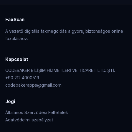
FaxScan
A vezető digitális faxmegoldás a gyors, biztonságos online
faxoláshoz.
Kapcsolat
CODEBAKER BİLİŞİM HİZMETLERİ VE TİCARET LTD. ŞTİ.
+90 212 4000519
codebakerapps@gmail.com
Jogi
Általános Szerződési Feltételek
Adatvédelmi szabályzat