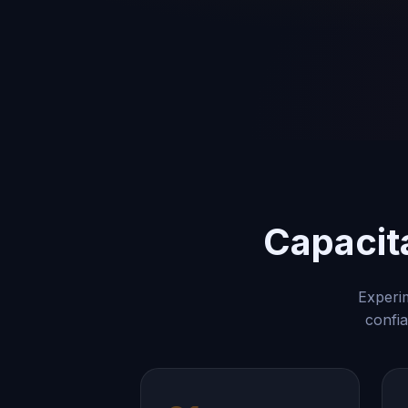
Capacit
Experim
confia