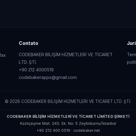
Contato
Jur
CODEBAKER BİLİŞİM HİZMETLERİ VE TİCARET
Ter
fax
LTD. ŞTİ.
polí
+90 212 4000519
codebakerapps@gmail.com
© 2026 CODEBAKER BİLİŞİM HİZMETLERİ VE TİCARET LTD. ŞTİ.
CODEBAKER BİLİŞİM HİZMETLERİ VE TİCARET LİMİTED ŞİRKETİ
Kazlıçeşme Mah. 245. Sk. No: 5 Zeytinburnu/İstanbul
+90 212 400 0519
·
codebaker.net