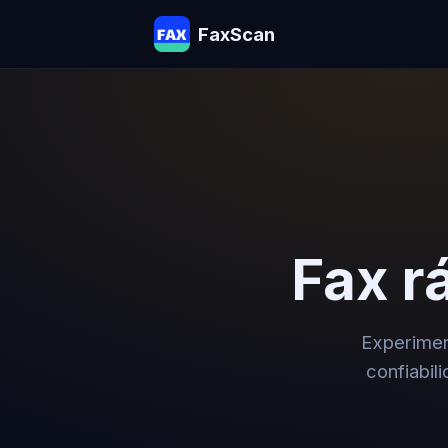
FaxScan
Fax rá
Experimen
confiabil