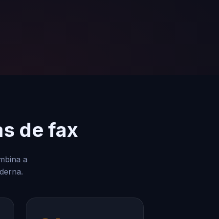
s de fax
ombina a
oderna.